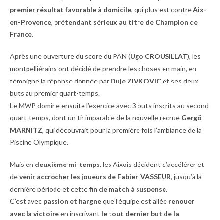
premier résultat favorable à domicile
, qui plus est contre
Aix-
en-Provence
,
prétendant sérieux au titre de Champion de
France
.
Après une ouverture du score du PAN (
Ugo CROUSILLAT
), les
montpelliérains ont décidé de prendre les choses en main, en
témoigne la réponse donnée par
Duje ZIVKOVIC
et ses deux
buts au premier quart-temps.
Le MWP domine ensuite l’exercice avec 3 buts inscrits au second
quart-temps, dont un tir imparable de la nouvelle recrue
Gergö
MARNITZ
, qui découvrait pour la première fois l’ambiance de la
Piscine Olympique.
Mais en
deuxième mi-temps
, les Aixois décident d’accélérer et
de
venir accrocher les joueurs de Fabien VASSEUR
, jusqu’à la
dernière période et cette
fin de match à suspense
.
C’est avec
passion et hargne
que l’équipe est allée
renouer
avec la victoire
en inscrivant
le tout dernier but de la