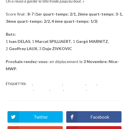
On a réussi à garder la tête froide jusqu’au bout.
»
Score final :
8-7
(
1er quart-temps: 2/1, 2ème quart-temps: 3-1,
3ème quart-temps: 2/2, 4 ème quart-temps: 1/3
)
Buts:
1
Ivan DELAS
, 1
Marcel SPILLIAERT
, 1
Gergö MARNITZ
,
2
Geoffrey LAUX
, 3
Duje ZIVKOVIC
Prochain rendez-vous
: en déplacement le
3 Novembre: Nice-
MWP
.
ÉTIQUETTES
:
AIX
,
AIX-EN-PROVENCE
,
MONTPELLIER
,
PRO A
,
PROFESSIONNELS
,
RÉSULTAT
,
RÉSUMÉ
,
WATER-POLO
,
WATERPOLO
Twitter
Facebook