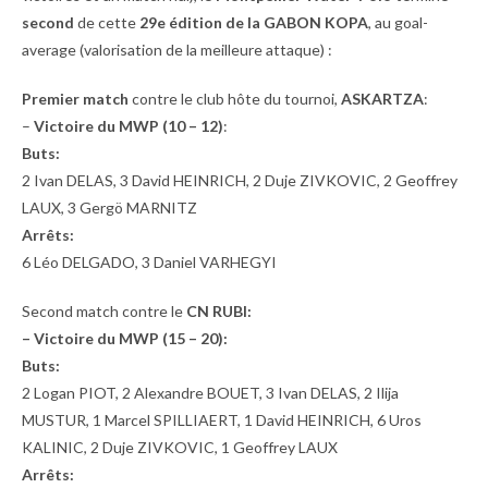
second
de cette
29e édition de la GABON KOPA
, au goal-
average (valorisation de la meilleure attaque) :
Premier match
contre le club hôte du tournoi,
ASKARTZA
:
–
Victoire du MWP
(10 – 12)
:
Buts:
2 Ivan DELAS, 3 David HEINRICH, 2 Duje ZIVKOVIC, 2 Geoffrey
LAUX, 3 Gergö MARNITZ
Arrêts:
6 Léo DELGADO, 3 Daniel VARHEGYI
Second match contre le
CN RUBI:
– Victoire du MWP (15 – 20):
Buts:
2 Logan PIOT, 2 Alexandre BOUET, 3 Ivan DELAS, 2 Ilija
MUSTUR, 1 Marcel SPILLIAERT, 1 David HEINRICH, 6 Uros
KALINIC, 2 Duje ZIVKOVIC, 1 Geoffrey LAUX
Arrêts: