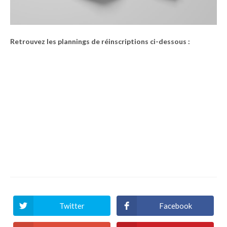
Retrouvez les plannings de réinscriptions ci-dessous :
Piscine Alex JANY à JACOU
Piscine Héraclès à SAINT-BRÈS
Piscine Amphitrite à SAINT-JEAN-DE-VÉDAS
Piscine Les Néréides à LATTES
Piscine Marcel SPILLIAERT à MONTPELLIER
Twitter
Facebook